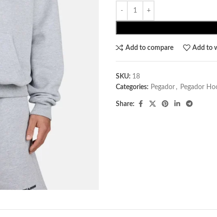
Add to compare
Add to w
SKU:
18
Categories:
Pegador​
,
Pegador Ho
Share: