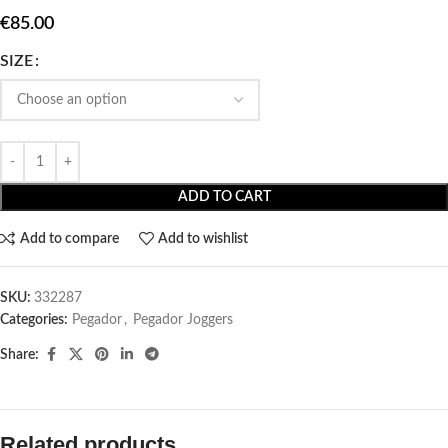
€
85.00
SIZE
ADD TO CART
Add to compare
Add to wishlist
SKU:
332287
Categories:
Pegador​
,
Pegador Joggers
Share:
Related products