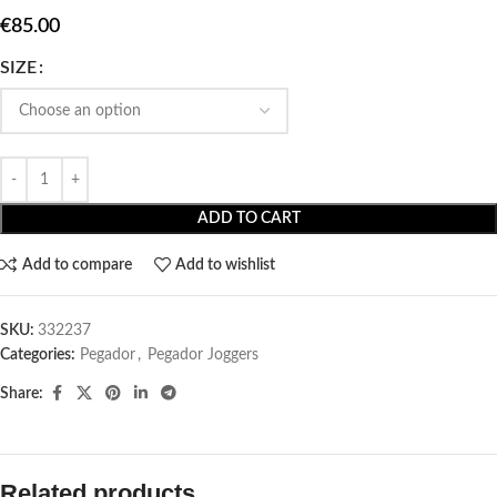
€
85.00
SIZE
ADD TO CART
Add to compare
Add to wishlist
SKU:
332237
Categories:
Pegador​
,
Pegador Joggers
Share:
Related products