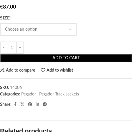
€
87.00
SIZE
ADD TO CART
Add to compare
Add to wishlist
SKU:
14006
Categories:
Pegador​
,
Pegador Track Jackets
Share:
Related products