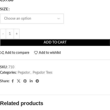
SIZE
ADD TO CART
Add to compare
Add to wishlist
SKU:
710
Categories:
Pegador​
,
Pegador Tees
Share:
Related products