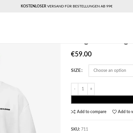
KOSTENLOSER
VERSAND FÜR BESTELLUNGEN AB 99€
Home
Pegador Tees
Pegador Log
Pegador Logo
€
59.00
SIZE
Add to compare
Add to w
SKU:
711