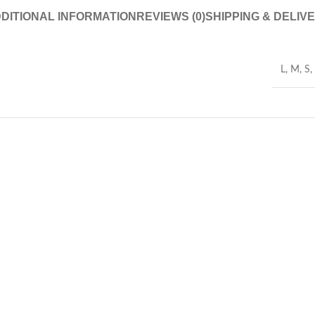
DITIONAL INFORMATION
REVIEWS (0)
SHIPPING & DELIV
L
,
M
,
S
,