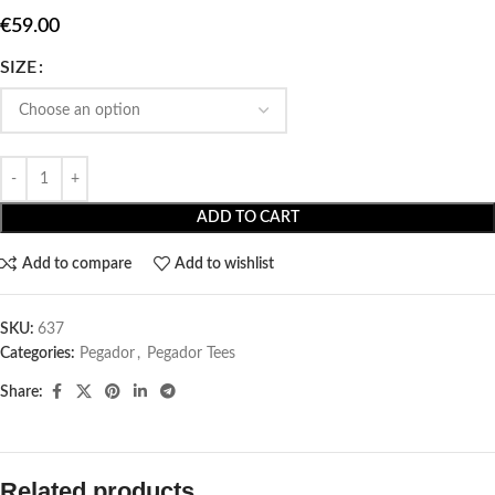
€
59.00
SIZE
ADD TO CART
Add to compare
Add to wishlist
SKU:
637
Categories:
Pegador​
,
Pegador Tees
Share:
Related products