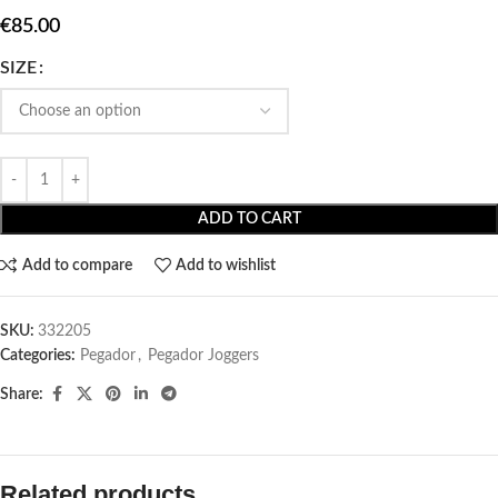
€
85.00
SIZE
ADD TO CART
Add to compare
Add to wishlist
SKU:
332205
Categories:
Pegador​
,
Pegador Joggers
Share:
Related products