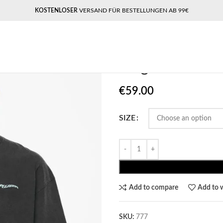
KOSTENLOSER
VERSAND FÜR BESTELLUNGEN AB 99€
Home
Pegador​
Pegador Lorna Bo
Pegador Lorn
€
59.00
SIZE
Add to compare
Add to w
SKU:
777