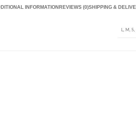
DITIONAL INFORMATION
REVIEWS (0)
SHIPPING & DELIV
L
,
M
,
S
,