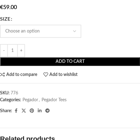
€
59.00
SIZE
ADD TO CART
Add to compare
Add to wishlist
SKU:
776
Categories:
Pegador​
,
Pegador Tees
Share:
Related products