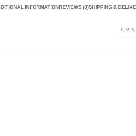
DITIONAL INFORMATION
REVIEWS (0)
SHIPPING & DELIV
L
,
M
,
S
,