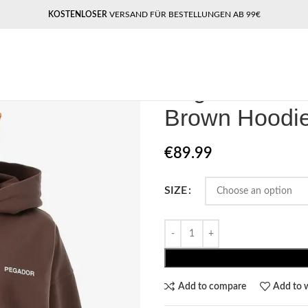
KOSTENLOSER
VERSAND FÜR BESTELLUNGEN AB 99€
Home
Pegador​
Pegador Mairi O
Pegador Mair
Brown Hoodi
€
89.99
SIZE
Add to compare
Add to w