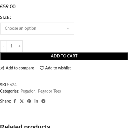
€
59.00
SIZE
ADD TO CART
Add to compare
Add to wishlist
SKU:
634
Categories:
Pegador​
,
Pegador Tees
Share:
Related products