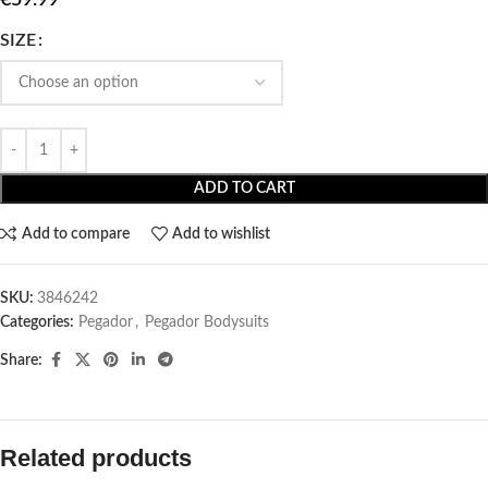
SIZE
ADD TO CART
Add to compare
Add to wishlist
SKU:
3846242
Categories:
Pegador​
,
Pegador Bodysuits
Share:
Related products