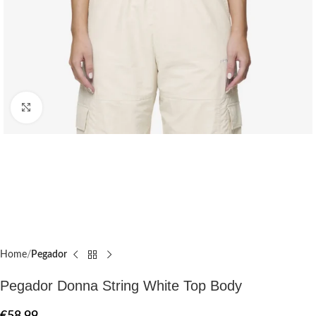
Click to enlarge
Home
Pegador​
Pegador Donna String White Top Body
€
58.99