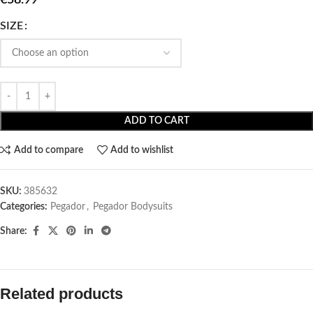
SIZE
ADD TO CART
Add to compare
Add to wishlist
SKU:
385632
Categories:
Pegador​
,
Pegador Bodysuits
Share:
Related products