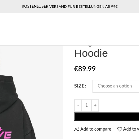
KOSTENLOSER
VERSAND FÜR BESTELLUNGEN AB 99€
Home
Pegador​
Pegador Mei Over
Pegador Mei 
Hoodie
€
89.99
SIZE
Add to compare
Add to w