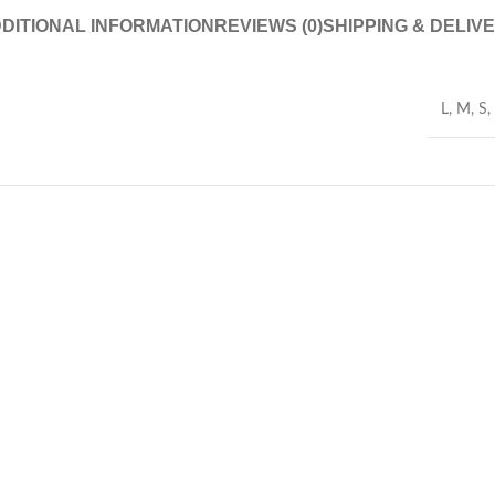
DITIONAL INFORMATION
REVIEWS (0)
SHIPPING & DELIV
L
,
M
,
S
,