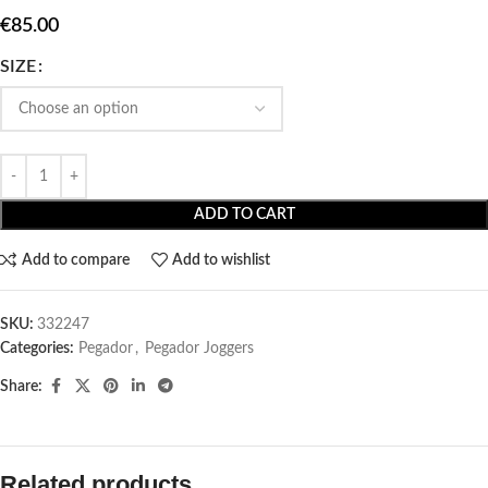
€
85.00
SIZE
ADD TO CART
Add to compare
Add to wishlist
SKU:
332247
Categories:
Pegador​
,
Pegador Joggers
Share:
Related products