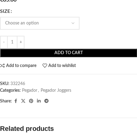
SIZE
ADD TO CART
Add to compare
Add to wishlist
SKU:
332246
Categories:
Pegador​
,
Pegador Joggers
Share:
Related products