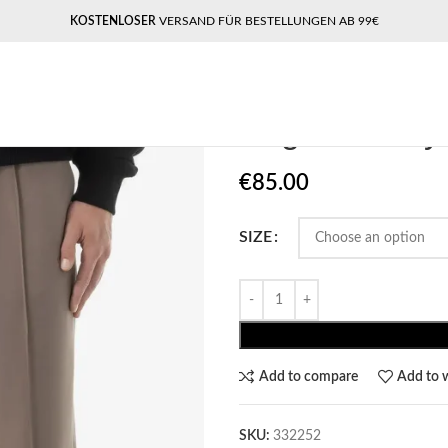
KOSTENLOSER
VERSAND FÜR BESTELLUNGEN AB 99€
Home
Pegador​
Pegador Moye Wi
Pegador Moye
€
85.00
SIZE
Add to compare
Add to w
SKU:
332252