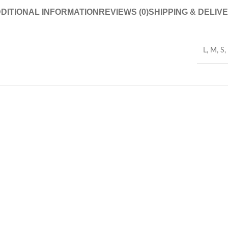
DITIONAL INFORMATION
REVIEWS (0)
SHIPPING & DELIV
L
,
M
,
S
,