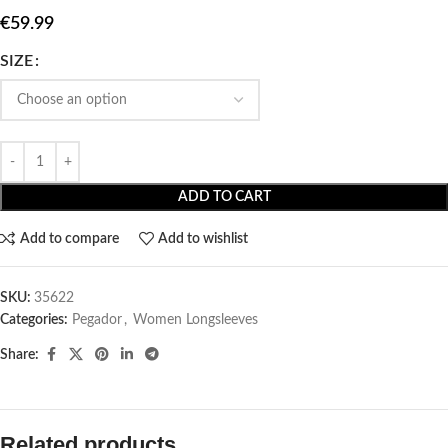
€
59.99
SIZE
ADD TO CART
Add to compare
Add to wishlist
SKU:
35622
Categories:
Pegador​
,
Women Longsleeves
Share:
Related products