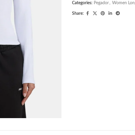
Categories:
Pegador​
,
Women Long
Share: