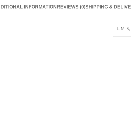
DITIONAL INFORMATION
REVIEWS (0)
SHIPPING & DELIV
L
,
M
,
S
,