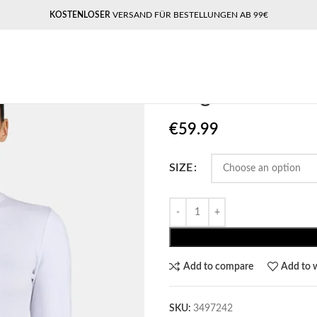
KOSTENLOSER
VERSAND FÜR BESTELLUNGEN AB 99€
Home
Pegador​
Pegador Nina Whi
Pegador Nina
€
59.99
SIZE
Add to compare
Add to w
SKU:
3497242