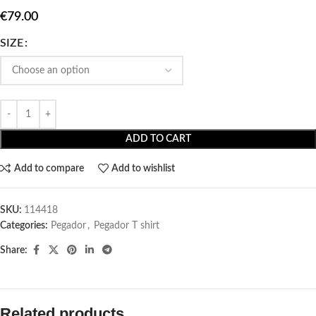
€
79.00
SIZE
ADD TO CART
Add to compare
Add to wishlist
SKU:
114418
Categories:
Pegador​
,
Pegador T shirt​
Share:
Related products