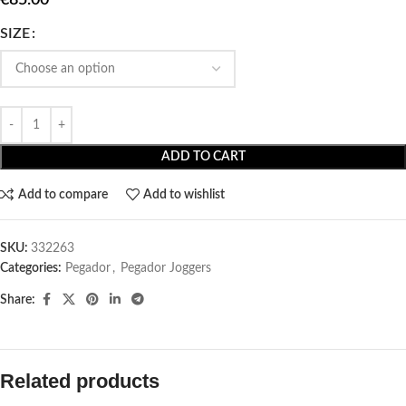
SIZE
ADD TO CART
Add to compare
Add to wishlist
SKU:
332263
Categories:
Pegador​
,
Pegador Joggers
Share:
Related products