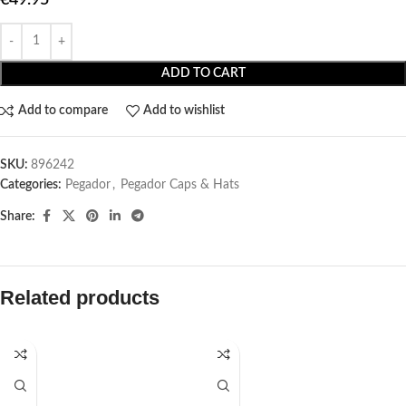
ADD TO CART
Add to compare
Add to wishlist
SKU:
896242
Categories:
Pegador​
,
Pegador Caps & Hats
Share:
Related products