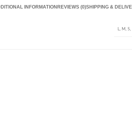
DITIONAL INFORMATION
REVIEWS (0)
SHIPPING & DELIV
L
,
M
,
S
,