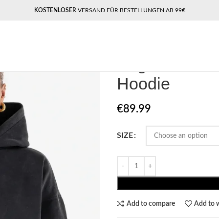
KOSTENLOSER
VERSAND FÜR BESTELLUNGEN AB 99€
Home
Pegador​
Pegador Rita Ove
Pegador Rita 
Hoodie
€
89.99
SIZE
Add to compare
Add to w