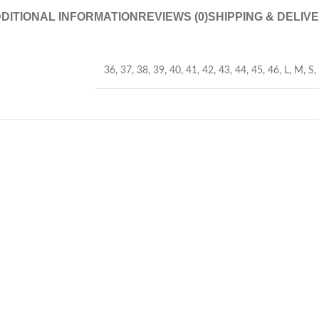
DITIONAL INFORMATION
REVIEWS (0)
SHIPPING & DELIV
36
,
37
,
38
,
39
,
40
,
41
,
42
,
43
,
44
,
45
,
46
,
L
,
M
,
S
,