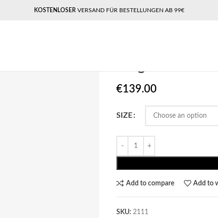
KOSTENLOSER
VERSAND FÜR BESTELLUNGEN AB 99€
Home
Pegador​
Pegador Serenus
Pegador Sere
€
139.00
SIZE
Add to compare
Add to w
SKU:
2111