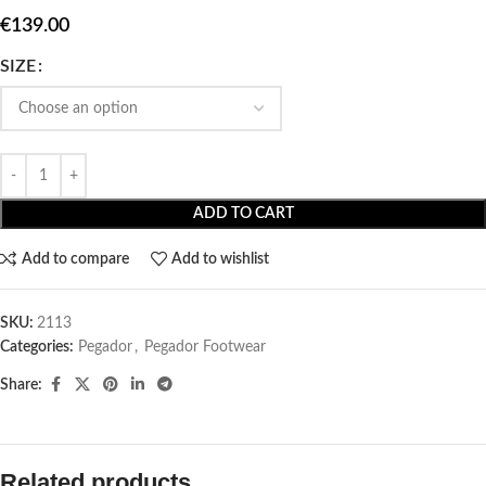
€
139.00
SIZE
ADD TO CART
Add to compare
Add to wishlist
SKU:
2113
Categories:
Pegador​
,
Pegador Footwear
Share:
Related products