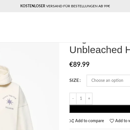
KOSTENLOSER
VERSAND FÜR BESTELLUNGEN AB 99€
Home
Pegador​
Pegador Siena Ov
Pegador Sien
Unbleached 
€
89.99
SIZE
Add to compare
Add to w