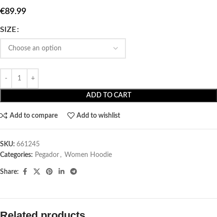
€
89.99
SIZE
ADD TO CART
Add to compare
Add to wishlist
SKU:
661245
Categories:
Pegador​
,
Women Hoodie
Share:
Related products