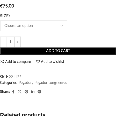
€
75.00
SIZE
ADD TO CART
Add to compare
Add to wishlist
SKU:
221122
Categories:
Pegador​
,
Pegador Longsleeves
Share:
Related products