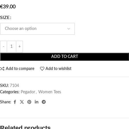
€
39.00
SIZE
ADD TO CART
Add to compare
Add to wishlist
SKU:
7104
Categories:
Pegador​
,
Women Tees
Share:
Related products