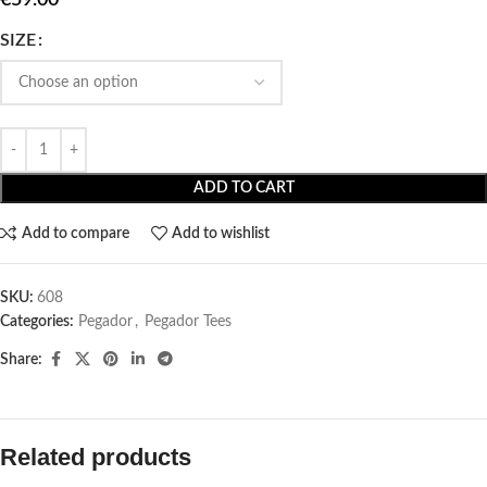
SIZE
ADD TO CART
Add to compare
Add to wishlist
SKU:
608
Categories:
Pegador​
,
Pegador Tees
Share:
Related products