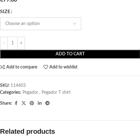
SIZE
ADD TO CART
Add to compare
Add to wishlist
SKU:
114403
Categories:
Pegador​
,
Pegador T shirt​
Share:
Related products