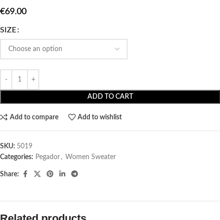
€
69.00
SIZE
ADD TO CART
Add to compare
Add to wishlist
SKU:
5019
Categories:
Pegador​
,
Women Sweater
Share:
Related products