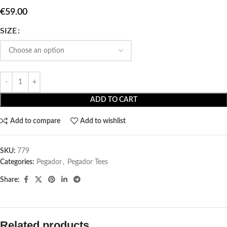
€
59.00
SIZE
ADD TO CART
Add to compare
Add to wishlist
SKU:
779
Categories:
Pegador​
,
Pegador Tees
Share:
Related products