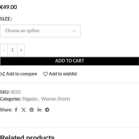
€
49.00
SIZE
ADD TO CART
Add to compare
Add to wishlist
SKU:
4010
Categories:
Pegador​
,
Women Shorts
Share:
Related products