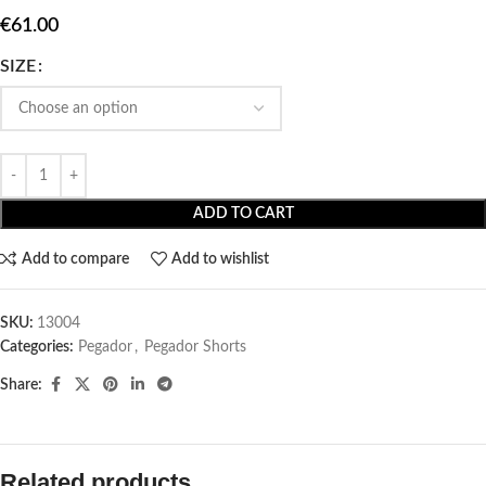
€
61.00
SIZE
ADD TO CART
Add to compare
Add to wishlist
SKU:
13004
Categories:
Pegador​
,
Pegador Shorts
Share:
Related products