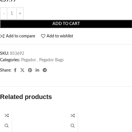
ADD TO CART
Add to compare
Add to wishlist
SKU:
853692
Categories:
Pegador​
,
Pegador Bags
Share:
Related products