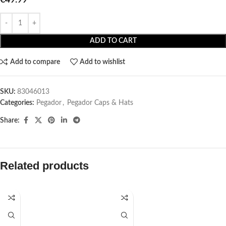
ADD TO CART
Add to compare
Add to wishlist
SKU:
83046013
Categories:
Pegador​
,
Pegador Caps & Hats
Share:
Related products