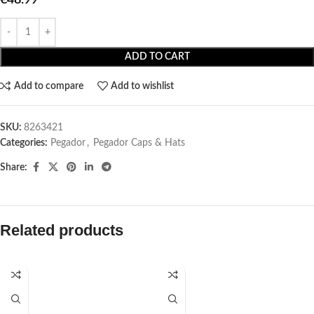
ADD TO CART
Add to compare
Add to wishlist
SKU:
8263421
Categories:
Pegador​
,
Pegador Caps & Hats
Share:
Related products