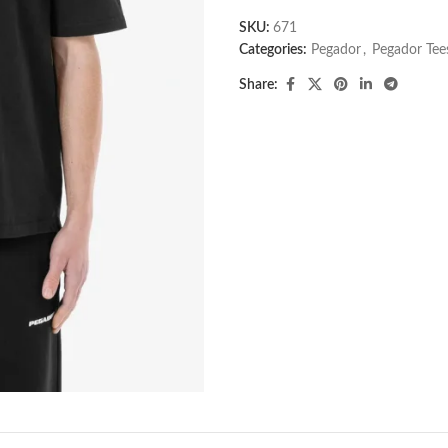
SKU:
671
Categories:
Pegador​
,
Pegador Tee
Share: