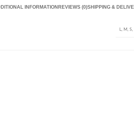
DITIONAL INFORMATION
REVIEWS (0)
SHIPPING & DELIV
L
,
M
,
S
,