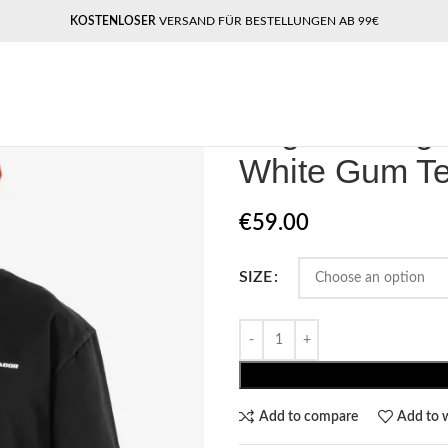
KOSTENLOSER
VERSAND FÜR BESTELLUNGEN AB 99€
Home
Pegador​
Pegador Logo Re
Pegador Logo
White Gum T
€
59.00
SIZE
Add to compare
Add to w