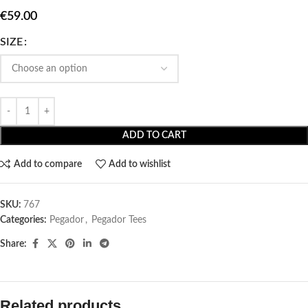
€
59.00
SIZE
ADD TO CART
Add to compare
Add to wishlist
SKU:
767
Categories:
Pegador​
,
Pegador Tees
Share:
Related products