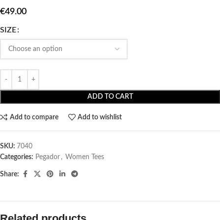
€
49.00
SIZE
ADD TO CART
Add to compare
Add to wishlist
SKU:
7040
Categories:
Pegador​
,
Women Tees
Share:
Related products