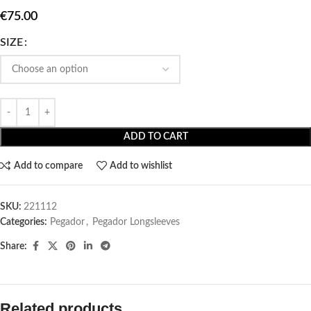
€
75.00
SIZE
ADD TO CART
Add to compare
Add to wishlist
SKU:
221112
Categories:
Pegador​
,
Pegador Longsleeves
Share:
Related products