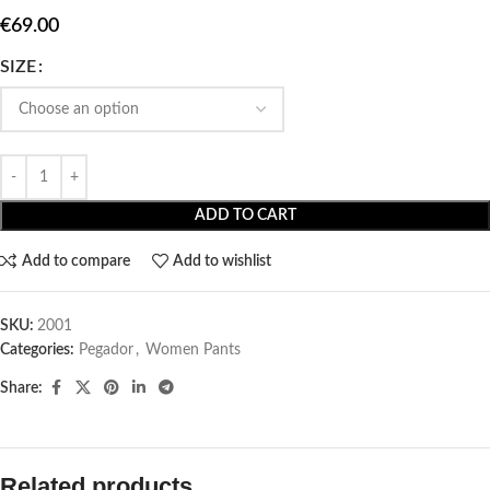
€
69.00
SIZE
ADD TO CART
Add to compare
Add to wishlist
SKU:
2001
Categories:
Pegador​
,
Women Pants
Share:
Related products