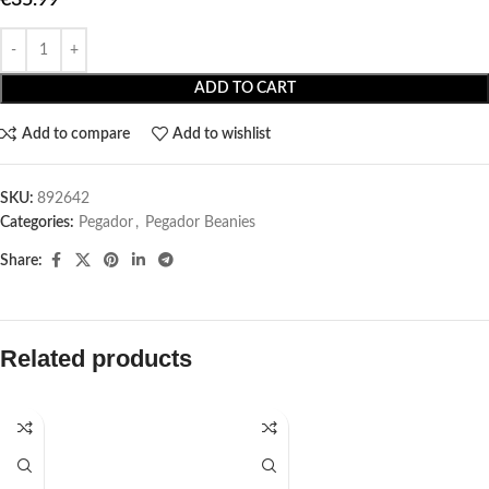
ADD TO CART
Add to compare
Add to wishlist
SKU:
892642
Categories:
Pegador​
,
Pegador Beanies
Share:
Related products