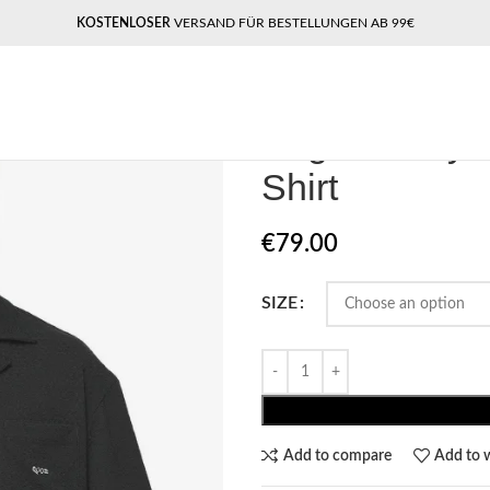
KOSTENLOSER
VERSAND FÜR BESTELLUNGEN AB 99€
Home
Pegador T shirt​
Pegador W
Pegador Wyto
Shirt
€
79.00
SIZE
Add to compare
Add to w