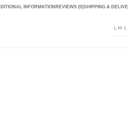
DITIONAL INFORMATION
REVIEWS (0)
SHIPPING & DELIV
L
,
M
,
S
,